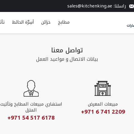
راسلنا
sales@kitchenking.ae
:
مطابخ
خزائن
أسِرَّة الحائط
تأث
تواصل معنا
بيانات الاتصال و مواعيد العمل
مبيعات المعرض
استشاري مبيعات المطابخ وتأثيث
المنزل
+971 6 741 2209
+971 54 517 6178