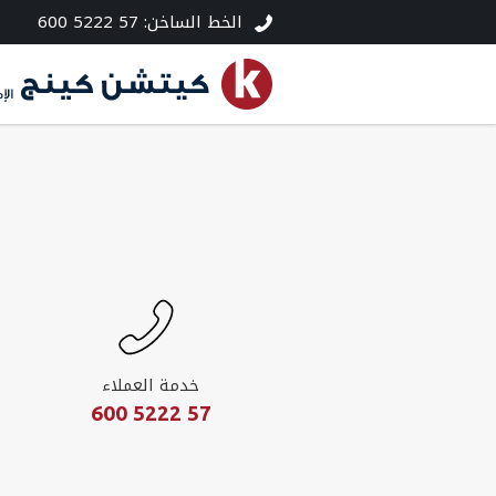
الخط الساخن
600 5222 57
:
خدمة العملاء
600 5222 57