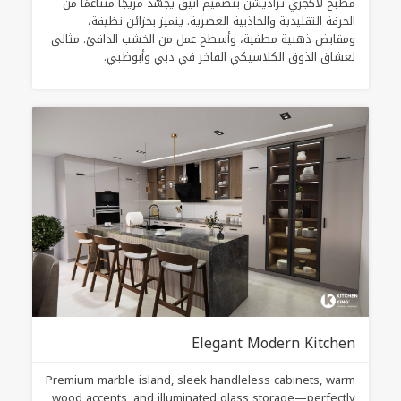
مطبخ لاكجري تراديشن بتصميم أنيق يجسّد مزيجًا متناغمًا من
الحرفة التقليدية والجاذبية العصرية. يتميز بخزائن نظيفة،
ومقابض ذهبية مطفية، وأسطح عمل من الخشب الدافئ. مثالي
لعشاق الذوق الكلاسيكي الفاخر في دبي وأبوظبي.
Elegant Modern Kitchen
Premium marble island, sleek handleless cabinets, warm
wood accents, and illuminated glass storage—perfectly